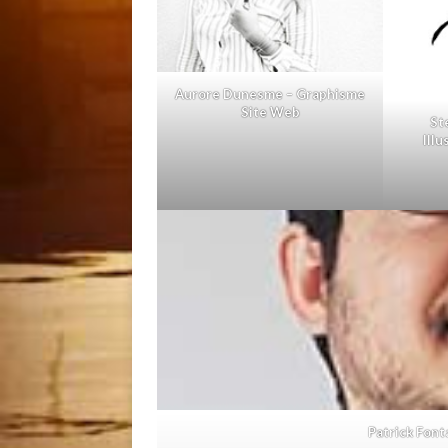
Aurore Dunesme – Graphisme
Site Web
St
Ill
Patrick Font