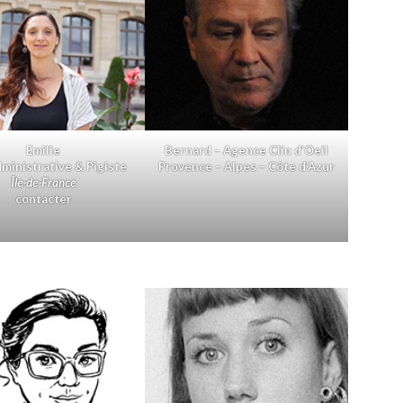
Emilie
Bernard – Agence Clin d’Oeil
ministrative & Pigiste
Provence – Alpes – Côte d’Azur
Île-de-France
contacter