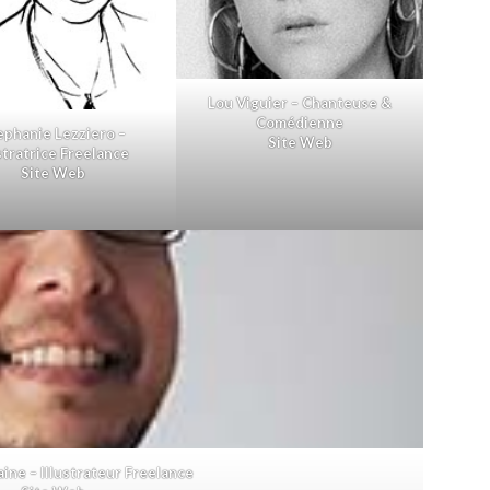
Lou Viguier – Chanteuse &
Comédienne
ephanie Lezziero –
Site Web
ustratrice Freelance
Site Web
aine – Illustrateur Freelance