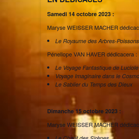
Samedi 14 octobre 2023 :
Maryse WEISSER MACHER dédicace
Le Royaume des Arbres-Poissons
Pénellope VAN HAVER dédicacera :
Le Voyage Fantastique de Luciol
Voyage Imaginaire dans le Cosm
Le Sablier du Temps des Dieux
Dimanche 15 octobre 2023 :
Maryse WEISSER MACHER dédicace
Le Chant des Sirènes