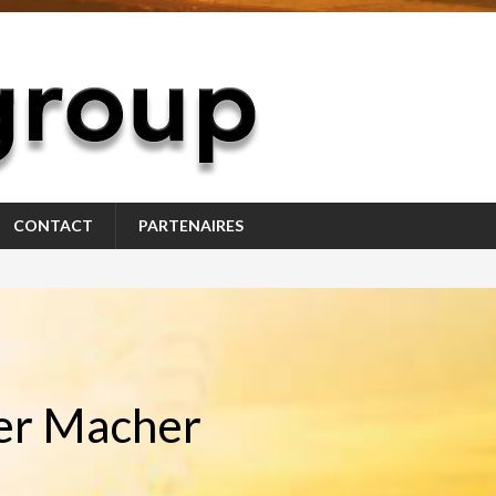
CONTACT
PARTENAIRES
er Macher