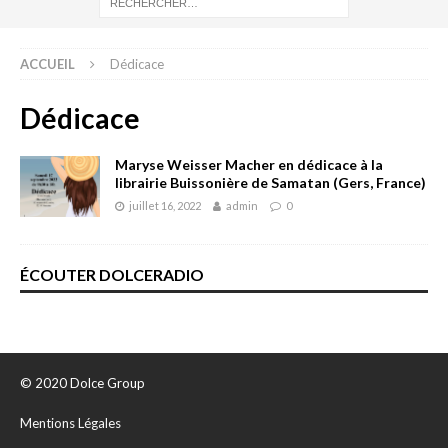
ACCUEIL
Dédicace
Dédicace
Maryse Weisser Macher en dédicace à la
librairie Buissonière de Samatan (Gers, France)
juillet 16, 2022
admin
0
ÉCOUTER DOLCERADIO
© 2020 Dolce Group
Mentions Légales