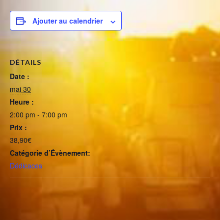
Ajouter au calendrier
DÉTAILS
Date :
mai 30
Heure :
2:00 pm - 7:00 pm
Prix :
38,90€
Catégorie d’Évènement:
Dédicaces