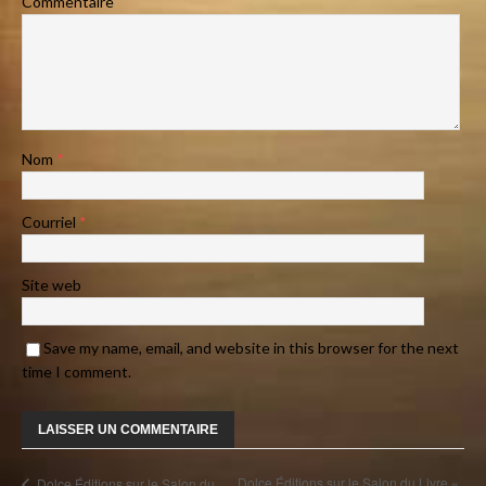
Commentaire
Nom
*
Courriel
*
Site web
Save my name, email, and website in this browser for the next
time I comment.
Dolce Éditions sur le Salon du Livre «
Dolce Éditions sur le Salon du