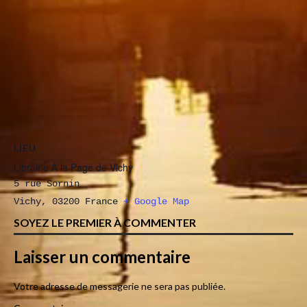
LIEU
Librairie À la Page de Vichy
5 rue Sornin
Vichy
,
03200
France
+ Google Map
SOYEZ LE PREMIER À COMMENTER
Laisser un commentaire
Votre adresse de messagerie ne sera pas publiée.